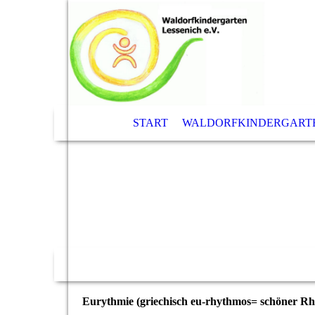
START
WALDORFKINDERGART
Eurythmie
(griechisch eu-rhythmos= schöner R